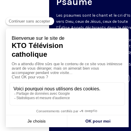
Psaume
Les psaumes sont le chant et le cri d’Is
vers Dieu, ceux de Jésus, ceux de toute
l’Église. Appels déchirants dans la détr
psaumes de louange, ils constituent
l’essence même de la prière. KTO propo
chaque fois un extrait du psaume, illust
d’images merveilleuses de la Création q
invitent à la contemplation. Diffusés
quotidiennement avant le chapelet, à 1
Visiter la page de l'émission