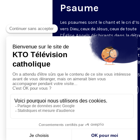
Psaume
Les psaumes sont le chant et le cri d’Is
vers Dieu, ceux de Jésus, ceux de toute
l’Église. Appels déchirants dans la détr
psaumes de louange, ils constituent
l’essence même de la prière. KTO propo
chaque fois un extrait du psaume, illust
d’images merveilleuses de la Création q
invitent à la contemplation. Diffusés
quotidiennement avant le chapelet, à 1
Visiter la page de l'émission