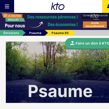
Contenu sponsorisé
Émissions
Psaume
Psaume 85
Faire un don à KT