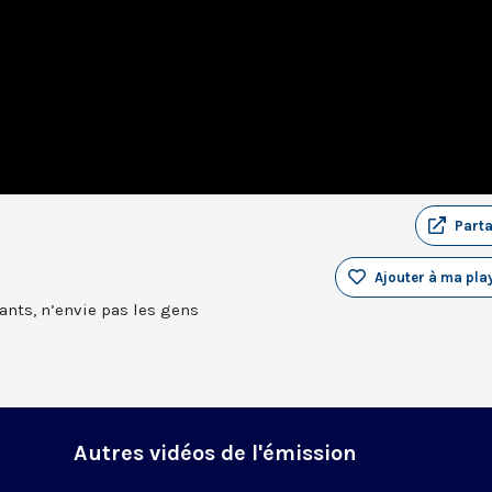
Part
Ajouter à ma play
ants, n’envie pas les gens
Autres vidéos de l'émission