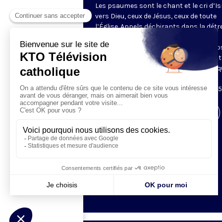
Les psaumes sont le chant et le cri d’Is
vers Dieu, ceux de Jésus, ceux de toute
l’Église. Appels déchirants dans la détr
psaumes de louange, ils constituent
l’essence même de la prière. KTO propo
chaque fois un extrait du psaume, illust
d’images merveilleuses de la Création q
invitent à la contemplation. Diffusés
quotidiennement avant le chapelet, à 1
Visiter la page de l'émission