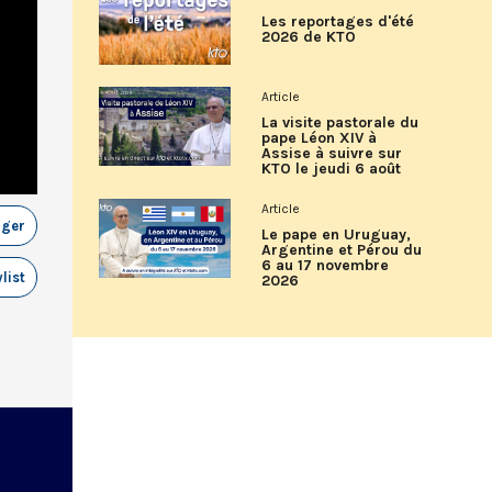
Les reportages d'été
2026 de KTO
Article
La visite pastorale du
pape Léon XIV à
Assise à suivre sur
KTO le jeudi 6 août
Article
ager
Le pape en Uruguay,
Argentine et Pérou du
6 au 17 novembre
list
2026