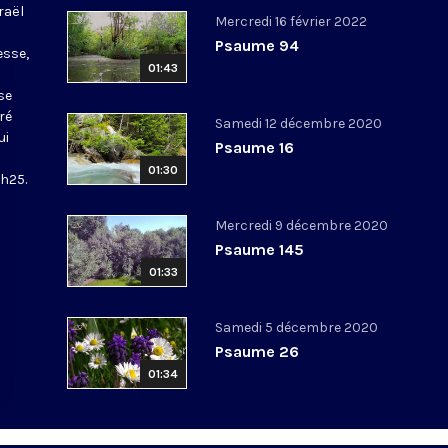
raël
Mercredi 16 février 2022
Psaume 94
esse,
01:43
se
ré
Samedi 12 décembre 2020
ui
Psaume 16
01:30
5h25.
Mercredi 9 décembre 2020
Psaume 145
01:33
Samedi 5 décembre 2020
Psaume 26
01:34