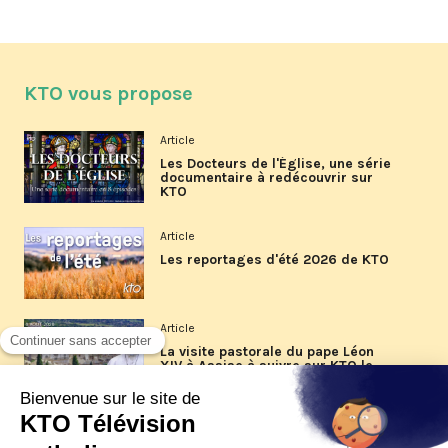
KTO vous propose
Article
Les Docteurs de l'Église, une série
documentaire à redécouvrir sur
KTO
Article
Les reportages d'été 2026 de KTO
Article
La visite pastorale du pape Léon
XIV à Assise à suivre sur KTO le
jeudi 6 août
Article
Le pape en Uruguay, Argentine et