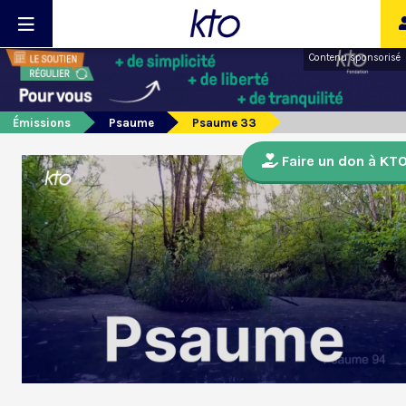
Contenu sponsorisé
Émissions
Psaume
Psaume 33
Faire un don à KT