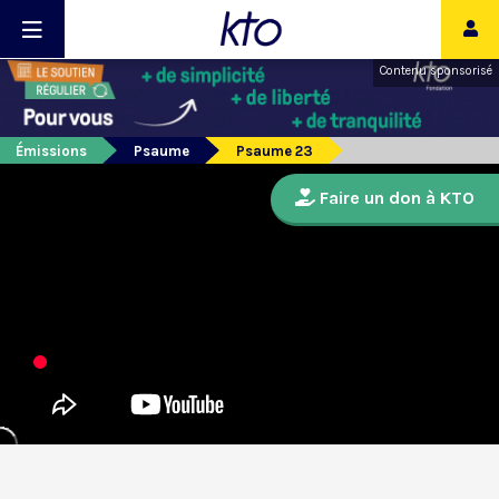
Contenu sponsorisé
Émissions
Psaume
Psaume 23
Faire un don à KTO