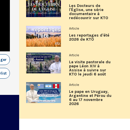
Les Docteurs de
l'Église, une série
documentaire à
redécouvrir sur KTO
Article
Les reportages d'été
2026 de KTO
Article
ager
La visite pastorale du
pape Léon XIV à
Assise à suivre sur
list
KTO le jeudi 6 août
Article
Le pape en Uruguay,
Argentine et Pérou du
6 au 17 novembre
2026