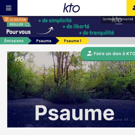
Contenu sponsorisé
Émissions
Psaume
Psaume 1
Faire un don à KT