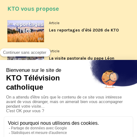
KTO vous propose
Article
Les reportages d'été 2026 de KTO
Article
La visite pastorale du pape Léon
XIV à Assise à suivre sur KTO le
jeudi 6 août
Article
Le pape en Uruguay, Argentine et
Pérou du 6 au 17 novembre 2026
© KTO 2026 —
Contact
—
Mentions légales