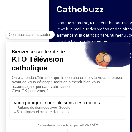
Cathobuzz
Chaque semaine, KTO déniche pour vou
le web le meilleur des vidéos et des sites
alimentent la cathosphère. Au menu : de
créativité et du dynamisme.
Visiter la page de l'émission