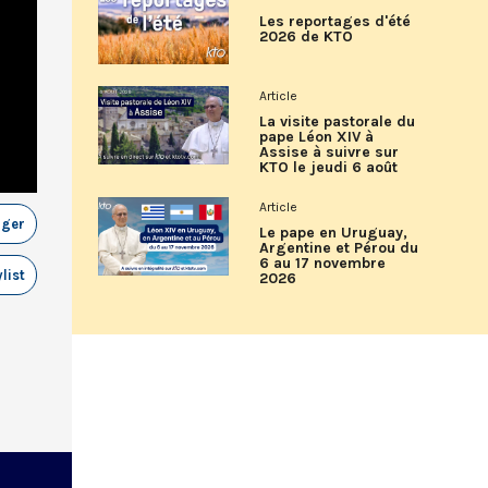
Les reportages d'été
2026 de KTO
Article
La visite pastorale du
pape Léon XIV à
Assise à suivre sur
KTO le jeudi 6 août
Article
ager
Le pape en Uruguay,
Argentine et Pérou du
6 au 17 novembre
list
2026