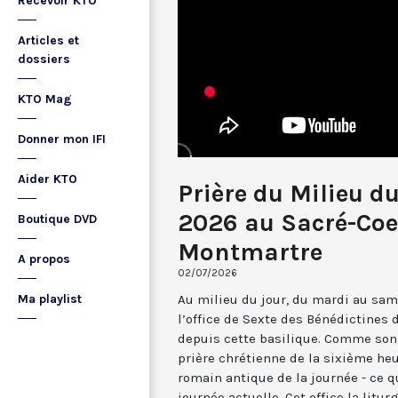
Recevoir KTO
Articles et
dossiers
KTO Mag
Donner mon IFI
Aider KTO
Prière du Milieu du
2026 au Sacré-Coe
Boutique DVD
Montmartre
A propos
02/07/2026
Au milieu du jour, du mardi au sam
Ma playlist
l’office de Sexte des Bénédictines
depuis cette basilique. Comme son 
prière chrétienne de la sixième he
romain antique de la journée - ce 
journée actuelle. Cet office la li