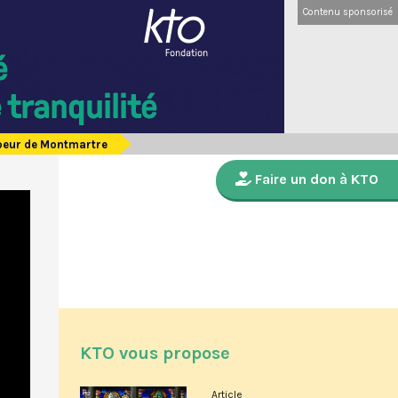
Contenu sponsorisé
-Coeur de Montmartre
Faire un don à KTO
KTO vous propose
Article