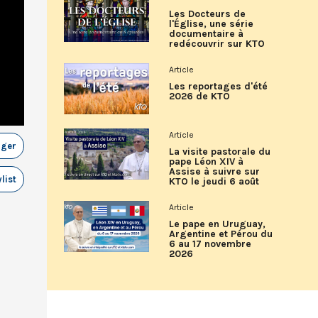
Les Docteurs de
l'Église, une série
documentaire à
redécouvrir sur KTO
Article
Les reportages d'été
2026 de KTO
Article
ager
La visite pastorale du
pape Léon XIV à
Assise à suivre sur
list
KTO le jeudi 6 août
Article
Le pape en Uruguay,
Argentine et Pérou du
6 au 17 novembre
2026