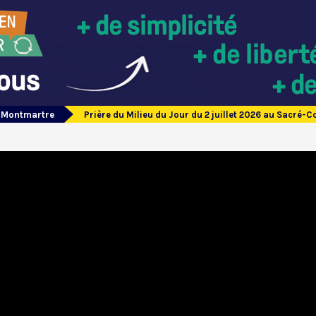
e Montmartre
Prière du Milieu du Jour du 2 juillet 2026 au Sacré