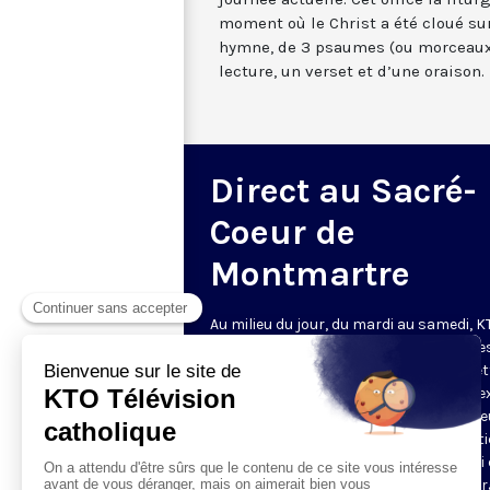
moment où le Christ a été cloué sur
hymne, de 3 psaumes (ou morceaux
lecture, un verset et d’une oraison.
Direct au Sacré-
Coeur de
Montmartre
Au milieu du jour, du mardi au samedi, 
diffuse l’office de Sexte des Bénédictine
Sacré-Coeur de Montmartre, depuis cet
basilique
. Comme son nom l’indique, se
est la prière chrétienne de la sixième h
du jour, selon le découpage romain ant
de la journée - ce qui correspond à midi
notre journée actuelle. Cet office la litur