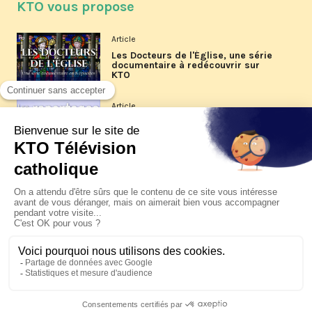
KTO vous propose
Article
Les Docteurs de l'Église, une série
documentaire à redécouvrir sur
KTO
Article
Les reportages d'été 2026 de KTO
Article
La visite pastorale du pape Léon
XIV à Assise à suivre sur KTO le
jeudi 6 août
Article
Le pape en Uruguay, Argentine et
Pérou du 6 au 17 novembre 2026