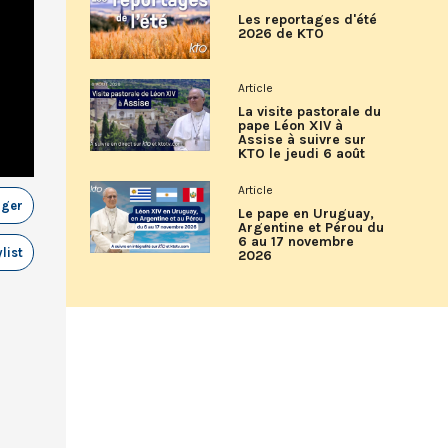
Les reportages d'été
2026 de KTO
Article
La visite pastorale du
pape Léon XIV à
Assise à suivre sur
KTO le jeudi 6 août
Article
ager
Le pape en Uruguay,
Argentine et Pérou du
6 au 17 novembre
list
2026