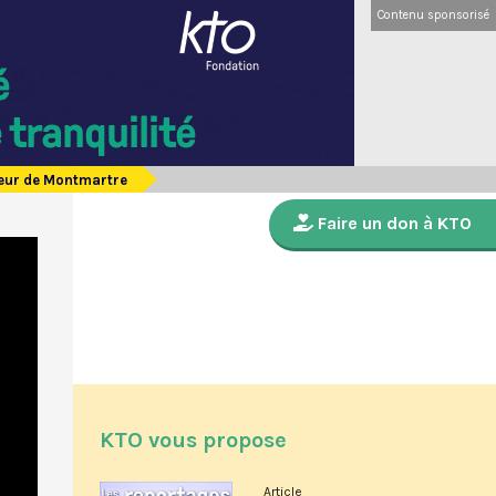
Contenu sponsorisé
oeur de Montmartre
Faire un don à KTO
KTO vous propose
Article