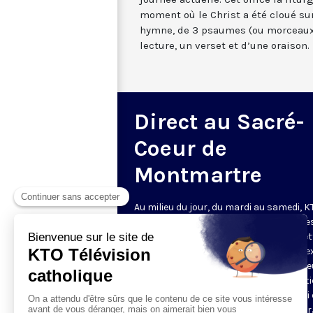
moment où le Christ a été cloué sur
hymne, de 3 psaumes (ou morceaux
lecture, un verset et d’une oraison.
Direct au Sacré-
Coeur de
Montmartre
Au milieu du jour, du mardi au samedi, 
diffuse l’office de Sexte des Bénédictine
Sacré-Coeur de Montmartre, depuis cet
basilique
. Comme son nom l’indique, se
est la prière chrétienne de la sixième h
du jour, selon le découpage romain ant
de la journée - ce qui correspond à midi
notre journée actuelle. Cet office la litur