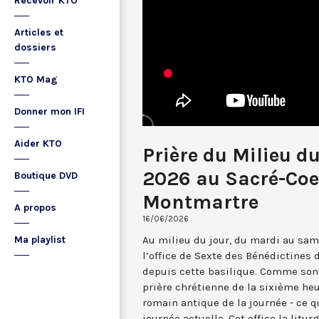
Recevoir KTO
Articles et
dossiers
KTO Mag
Donner mon IFI
Aider KTO
Prière du Milieu du
2026 au Sacré-Coe
Boutique DVD
Montmartre
A propos
16/06/2026
Au milieu du jour, du mardi au sam
Ma playlist
l’office de Sexte des Bénédictines
depuis cette basilique. Comme son 
prière chrétienne de la sixième he
romain antique de la journée - ce 
journée actuelle. Cet office la li