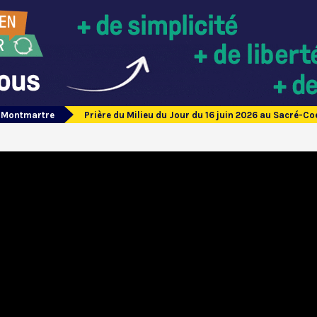
e Montmartre
Prière du Milieu du Jour du 16 juin 2026 au Sacré-C