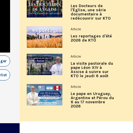
Les Docteurs de
l'Église, une série
documentaire à
redécouvrir sur KTO
Article
Les reportages d'été
2026 de KTO
Article
ager
La visite pastorale du
pape Léon XIV à
Assise à suivre sur
list
KTO le jeudi 6 août
Article
Le pape en Uruguay,
Argentine et Pérou du
6 au 17 novembre
2026