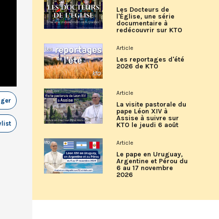
Les Docteurs de
l'Église, une série
documentaire à
redécouvrir sur KTO
Article
Les reportages d'été
2026 de KTO
Article
ager
La visite pastorale du
pape Léon XIV à
Assise à suivre sur
list
KTO le jeudi 6 août
Article
Le pape en Uruguay,
Argentine et Pérou du
6 au 17 novembre
2026