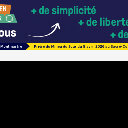
e Montmartre
Prière du Milieu du Jour du 8 avril 2026 au Sacré-C