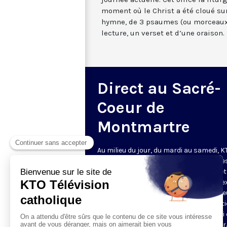
moment où le Christ a été cloué sur
hymne, de 3 psaumes (ou morceaux
lecture, un verset et d’une oraison.
Direct au Sacré-
Coeur de
Montmartre
Au milieu du jour, du mardi au samedi, 
diffuse l’office de Sexte des Bénédictine
Sacré-Coeur de Montmartre, depuis cet
basilique
. Comme son nom l’indique, se
est la prière chrétienne de la sixième h
du jour, selon le découpage romain ant
de la journée - ce qui correspond à midi
notre journée actuelle. Cet office la litur