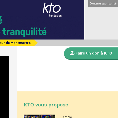
Contenu sponsorisé
oeur de Montmartre
Faire un don à KTO
KTO vous propose
Article