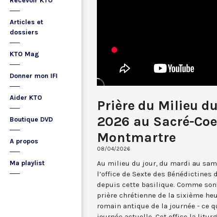
Recevoir KTO
Articles et
dossiers
KTO Mag
Donner mon IFI
Aider KTO
Prière du Milieu du
2026 au Sacré-Coe
Boutique DVD
Montmartre
A propos
08/04/2026
Au milieu du jour, du mardi au sam
Ma playlist
l’office de Sexte des Bénédictines
depuis cette basilique. Comme son 
prière chrétienne de la sixième he
romain antique de la journée - ce 
journée actuelle. Cet office la li