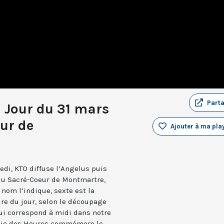
Part
u Jour du 31 mars
ur de
Ajouter à ma play
edi, KTO diffuse l’Angelus puis
 du Sacré-Coeur de Montmartre,
nom l’indique, sexte est la
ure du jour, selon le découpage
qui correspond à midi dans notre
turgie des Heures commémore le