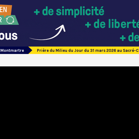
e Montmartre
Prière du Milieu du Jour du 31 mars 2026 au Sacré-