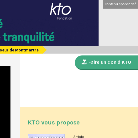
Contenu sponsorisé
Coeur de Montmartre
Faire un don à KTO
KTO vous propose
Article