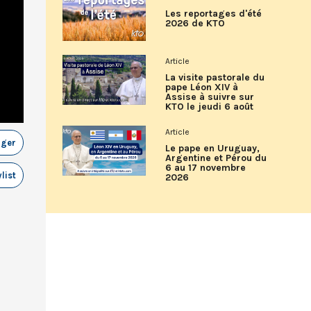
Les reportages d'été
2026 de KTO
Article
La visite pastorale du
pape Léon XIV à
Assise à suivre sur
KTO le jeudi 6 août
Article
ager
Le pape en Uruguay,
Argentine et Pérou du
6 au 17 novembre
list
2026