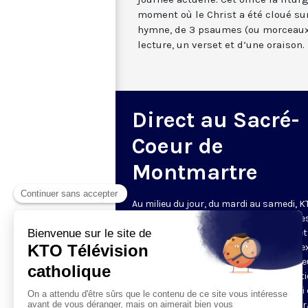
moment où le Christ a été cloué sur
hymne, de 3 psaumes (ou morceaux
lecture, un verset et d’une oraison.
Direct au Sacré-
Coeur de
Montmartre
Au milieu du jour, du mardi au samedi, 
diffuse l’office de Sexte des Bénédictine
Sacré-Coeur de Montmartre, depuis cet
basilique
. Comme son nom l’indique, se
est la prière chrétienne de la sixième h
du jour, selon le découpage romain ant
de la journée - ce qui correspond à midi
notre journée actuelle. Cet office la litur