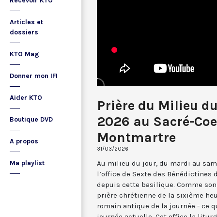
Recevoir KTO
Articles et
dossiers
KTO Mag
Donner mon IFI
Aider KTO
Prière du Milieu d
2026 au Sacré-Coe
Boutique DVD
Montmartre
A propos
31/03/2026
Au milieu du jour, du mardi au sam
Ma playlist
l’office de Sexte des Bénédictines
depuis cette basilique. Comme son 
prière chrétienne de la sixième he
romain antique de la journée - ce 
journée actuelle. Cet office la li