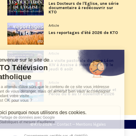
Les Docteurs de l'Église, une série
documentaire à redécouvrir sur
KTO
Article
Les reportages d'été 2026 de KTO
Article
La visite pastorale du pape Léon
XIV à Assise à suivre sur KTO le
jeudi 6 août
Article
Le pape en Uruguay, Argentine et
Pérou du 6 au 17 novembre 2026
© KTO 2026 —
Contact
—
Mentions légales