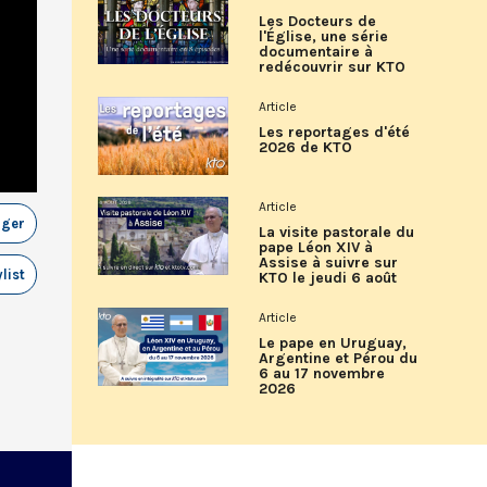
Les Docteurs de
l'Église, une série
documentaire à
redécouvrir sur KTO
Article
Les reportages d'été
2026 de KTO
Article
ager
La visite pastorale du
pape Léon XIV à
Assise à suivre sur
list
KTO le jeudi 6 août
Article
Le pape en Uruguay,
Argentine et Pérou du
6 au 17 novembre
2026