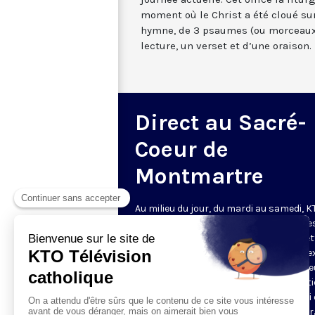
moment où le Christ a été cloué sur
hymne, de 3 psaumes (ou morceaux
lecture, un verset et d’une oraison.
Direct au Sacré-
Coeur de
Montmartre
Au milieu du jour, du mardi au samedi, 
diffuse l’office de Sexte des Bénédictine
Sacré-Coeur de Montmartre, depuis cet
basilique
. Comme son nom l’indique, se
est la prière chrétienne de la sixième h
du jour, selon le découpage romain ant
de la journée - ce qui correspond à midi
notre journée actuelle. Cet office la litur