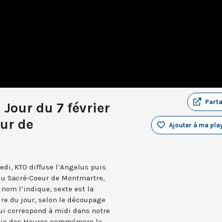
Part
 Jour du 7 février
ur de
Ajouter à ma play
edi, KTO diffuse l’Angelus puis
 du Sacré-Coeur de Montmartre,
nom l’indique, sexte est la
ure du jour, selon le découpage
qui correspond à midi dans notre
turgie des Heures commémore le