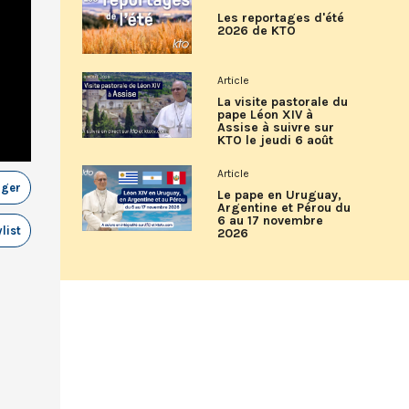
Les reportages d'été
2026 de KTO
Article
La visite pastorale du
pape Léon XIV à
Assise à suivre sur
KTO le jeudi 6 août
Article
ager
Le pape en Uruguay,
Argentine et Pérou du
6 au 17 novembre
list
2026