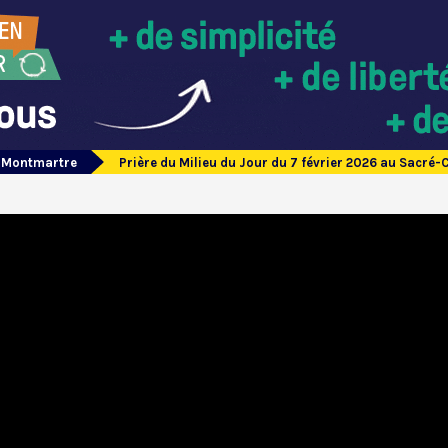
e Montmartre
Prière du Milieu du Jour du 7 février 2026 au Sacré