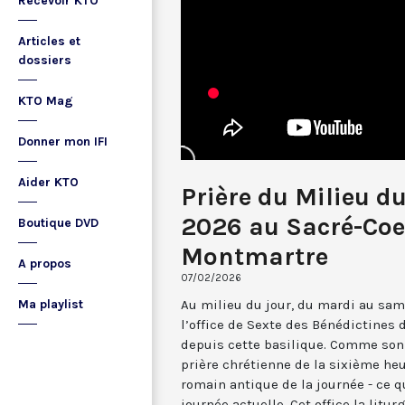
Recevoir KTO
Articles et
dossiers
KTO Mag
Donner mon IFI
Aider KTO
Prière du Milieu du
2026 au Sacré-Coe
Boutique DVD
Montmartre
A propos
07/02/2026
Au milieu du jour, du mardi au sam
Ma playlist
l’office de Sexte des Bénédictines
depuis cette basilique. Comme son 
prière chrétienne de la sixième he
romain antique de la journée - ce 
journée actuelle. Cet office la li