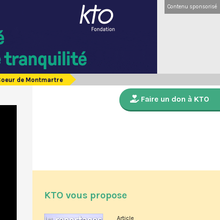
Contenu sponsorisé
-Coeur de Montmartre
Faire un don à KTO
KTO vous propose
Article