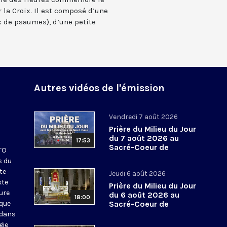
 la Croix. Il est composé d’une
 de psaumes), d’une petite
Autres vidéos de l'émission
Vendredi 7 août 2026
Prière du Milieu du Jour
du 7 août 2026 au
17:53
Sacré-Coeur de
KTO
Montmartre
s du
te
Jeudi 6 août 2026
xte
Prière du Milieu du Jour
eure
du 6 août 2026 au
18:00
ique
Sacré-Coeur de
Montmartre
 dans
gie