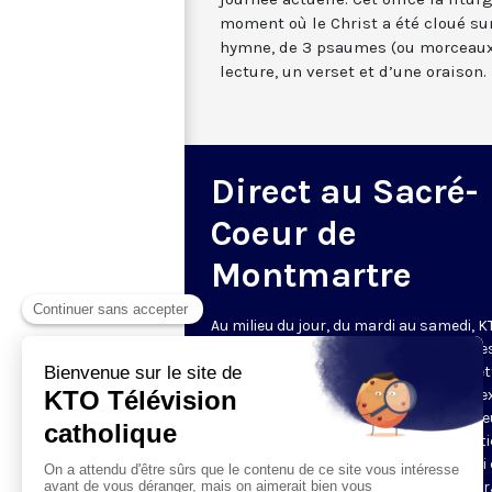
moment où le Christ a été cloué sur
hymne, de 3 psaumes (ou morceaux
lecture, un verset et d’une oraison.
Direct au Sacré-
Coeur de
Montmartre
Au milieu du jour, du mardi au samedi, 
diffuse l’office de Sexte des Bénédictine
Sacré-Coeur de Montmartre, depuis cet
basilique
. Comme son nom l’indique, se
est la prière chrétienne de la sixième h
du jour, selon le découpage romain ant
de la journée - ce qui correspond à midi
notre journée actuelle. Cet office la litur