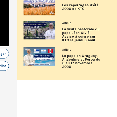
Les reportages d'été
2026 de KTO
Article
La visite pastorale du
pape Léon XIV à
Assise à suivre sur
KTO le jeudi 6 août
Article
ager
Le pape en Uruguay,
Argentine et Pérou du
6 au 17 novembre
list
2026