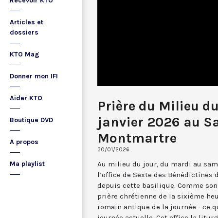
Recevoir KTO
Articles et
dossiers
KTO Mag
Donner mon IFI
Aider KTO
Prière du Milieu d
janvier 2026 au S
Boutique DVD
Montmartre
A propos
30/01/2026
Au milieu du jour, du mardi au sam
Ma playlist
l’office de Sexte des Bénédictines
depuis cette basilique. Comme son 
prière chrétienne de la sixième he
romain antique de la journée - ce 
journée actuelle. Cet office la li