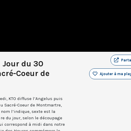
Part
u Jour du 30
acré-Coeur de
Ajouter à ma play
edi, KTO diffuse l’Angelus puis
 du Sacré-Coeur de Montmartre,
nom l’indique, sexte est la
ure du jour, selon le découpage
qui correspond à midi dans notre
turgie des Heures commémore le