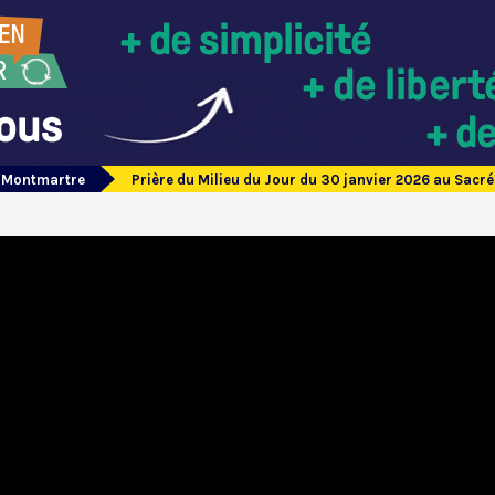
e Montmartre
Prière du Milieu du Jour du 30 janvier 2026 au Sac