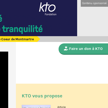
Contenu sponsorisé
ré-Coeur de Montmartre
Faire un don à KTO
KTO vous propose
Article