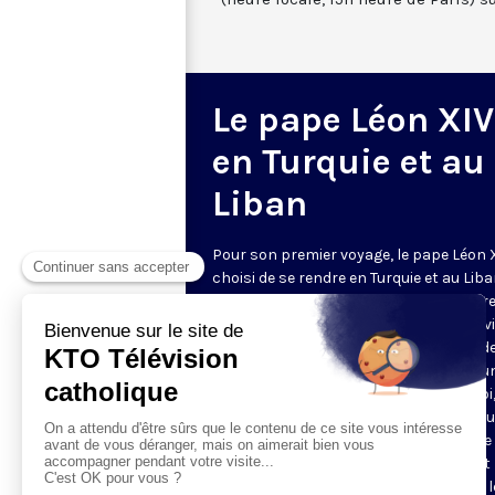
Le pape Léon XIV
en Turquie et au
Liban
Pour son premier voyage, le pape Léon 
choisi de se rendre en Turquie et au Liba
jeudi 27 novembre au mardi 2 décembre
prédécesseur, François, l'avait déjà env
pour célébrer les 1700 ans du concile d
Nicée. « Pour tous les chrétiens, c'est u
moment d'unité authentique dans la foi, 
faut pas manquer ce moment historiqu
non pas pour regarder le passé mais le
», a insisté Léon XIV. Philippine de Saint
et toute l'équipe de KTO vous font vivre 