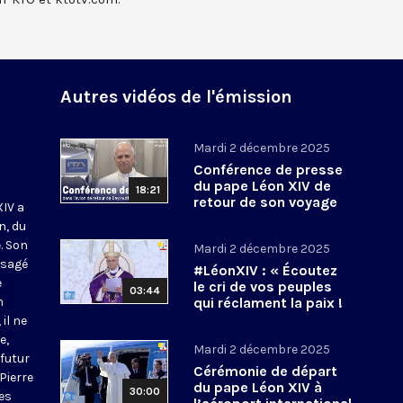
Autres vidéos de l'émission
Mardi 2 décembre 2025
Conférence de presse
du pape Léon XIV de
18:21
retour de son voyage
XIV a
en Turquie et au Liban
n, du
. Son
Mardi 2 décembre 2025
isagé
#LéonXIV : « Écoutez
e
le cri de vos peuples
03:44
n
qui réclament la paix !
» #Liban
il ne
e,
Mardi 2 décembre 2025
 futur
Cérémonie de départ
 Pierre
du pape Léon XIV à
30:00
les