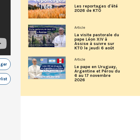
Les reportages d'été
2026 de KTO
Article
La visite pastorale du
pape Léon XIV à
Assise à suivre sur
KTO le jeudi 6 août
Article
ager
Le pape en Uruguay,
Argentine et Pérou du
6 au 17 novembre
list
2026