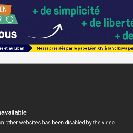
ie et au Liban
Messe présidée par le pape Léon XIV à la Volkswage