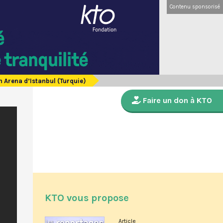
Contenu sponsorisé
n Arena d’Istanbul (Turquie)
Faire un don à KTO
KTO vous propose
Article