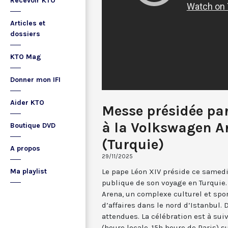
Recevoir KTO
Articles et
dossiers
KTO Mag
Donner mon IFI
Aider KTO
Messe présidée par
à la Volkswagen A
Boutique DVD
(Turquie)
A propos
29/11/2025
Le pape Léon XIV préside ce samed
Ma playlist
publique de son voyage en Turquie. 
Arena, un complexe culturel et spor
d’affaires dans le nord d’Istanbul.
attendues. La célébration est à suiv
(heure locale, 15h heure de Paris) s