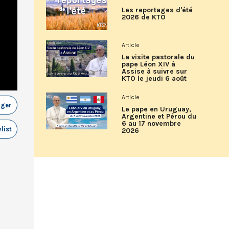
Les reportages d'été
2026 de KTO
Article
La visite pastorale du
pape Léon XIV à
Assise à suivre sur
KTO le jeudi 6 août
Article
ager
Le pape en Uruguay,
Argentine et Pérou du
6 au 17 novembre
list
2026