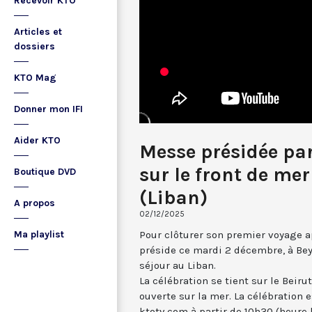
Recevoir KTO
Articles et
dossiers
KTO Mag
Donner mon IFI
Aider KTO
Messe présidée par
sur le front de me
Boutique DVD
(Liban)
A propos
02/12/2025
Pour clôturer son premier voyage a
Ma playlist
préside ce mardi 2 décembre, à Bey
séjour au Liban.
La célébration se tient sur le Beir
ouverte sur la mer. La célébration e
ktotv.com à partir de 10h30 (heure 