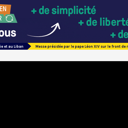
ie et au Liban
Messe présidée par le pape Léon XIV sur le front de