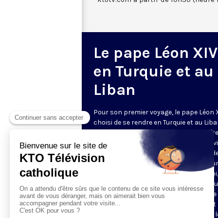
Le pape Léon XIV
en Turquie et au
Liban
Pour son premier voyage, le pape Léon 
choisi de se rendre en Turquie et au Liba
jeudi 27 novembre au mardi 2 décembre
prédécesseur, François, l'avait déjà env
pour célébrer les 1700 ans du concile d
Nicée. « Pour tous les chrétiens, c'est u
moment d'unité authentique dans la foi, 
faut pas manquer ce moment historiqu
non pas pour regarder le passé mais le
», a insisté Léon XIV. Philippine de Saint
et toute l'équipe de KTO vous font vivre 