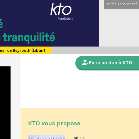
Contenu sponsorisé
 mer de Beyrouth (Liban)
Faire un don à KTO
KTO vous propose
Article