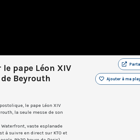
Part
 le pape Léon XIV
r de Beyrouth
Ajouter à ma play
postolique, le pape Léon XIV
routh, la seule messe de son
ut Waterfront, vaste esplanade
st à suivre en direct sur KTO et
locale, 9h30 heure de Paris).