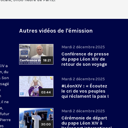
Autres vidéos de l'émission
Mardi 2 décembre 2025
Conférence de presse
du pape Léon XIV de
18:21
retour de son voyage
XIV a
en Turquie et au Liban
n, du
. Son
Mardi 2 décembre 2025
isagé
#LéonXIV : « Écoutez
e
le cri de vos peuples
03:44
n
qui réclament la paix !
» #Liban
il ne
e,
Mardi 2 décembre 2025
 futur
Cérémonie de départ
 Pierre
du pape Léon XIV à
30:00
les