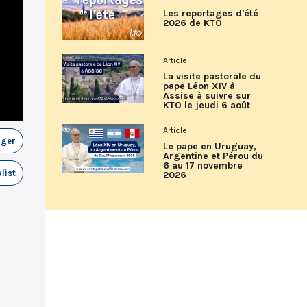
Les reportages d'été
2026 de KTO
Article
La visite pastorale du
pape Léon XIV à
Assise à suivre sur
KTO le jeudi 6 août
Article
ager
Le pape en Uruguay,
Argentine et Pérou du
6 au 17 novembre
list
2026