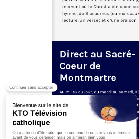
moment où le Christ a été cloué sur
hymne, de 3 psaumes (ou morceaux
lecture, un verset et d’une oraison.
Direct au Sacré-
Coeur de
Montmartre
Au milieu du jour, du mardi au samedi, 
diffuse l’office de Sexte des Bénédictine
Sacré-Coeur de Montmartre, depuis cet
basilique
. Comme son nom l’indique, se
est la prière chrétienne de la sixième h
du jour, selon le découpage romain ant
de la journée - ce qui correspond à midi
notre journée actuelle. Cet office la litur