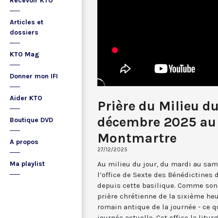
Recevoir KTO
Articles et
dossiers
KTO Mag
Donner mon IFI
Aider KTO
Prière du Milieu d
décembre 2025 au 
Boutique DVD
Montmartre
A propos
27/12/2025
Au milieu du jour, du mardi au sam
Ma playlist
l’office de Sexte des Bénédictines
depuis cette basilique. Comme son 
prière chrétienne de la sixième he
romain antique de la journée - ce 
journée actuelle. Cet office la li