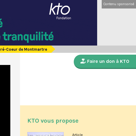
Contenu sponsorisé
acré-Coeur de Montmartre
Faire un don à KTO
KTO vous propose
Article