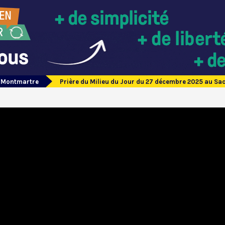
e Montmartre
Prière du Milieu du Jour du 27 décembre 2025 au S