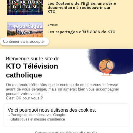
Les Docteurs de l'Église, une série
documentaire à redécouvrir sur
KTO
Article
Les reportages d'été 2026 de KTO
Article
La visite pastorale du pape Léon
XIV à Assise à suivre sur KTO le
jeudi 6 août
Article
Le pape en Uruguay, Argentine et
Pérou du 6 au 17 novembre 2026
© KTO 2026 —
Contact
—
Mentions légales