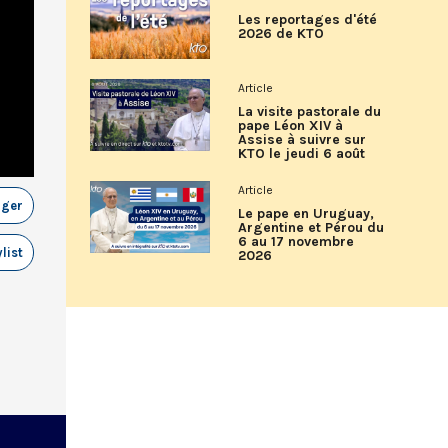
Les reportages d'été
2026 de KTO
Article
La visite pastorale du
pape Léon XIV à
Assise à suivre sur
KTO le jeudi 6 août
Article
ager
Le pape en Uruguay,
Argentine et Pérou du
6 au 17 novembre
list
2026