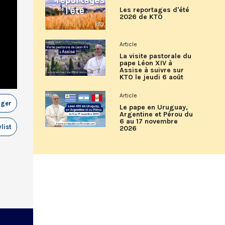
Les reportages d'été
2026 de KTO
Article
La visite pastorale du
pape Léon XIV à
Assise à suivre sur
KTO le jeudi 6 août
Article
ager
Le pape en Uruguay,
Argentine et Pérou du
6 au 17 novembre
list
2026