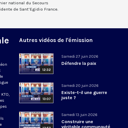
nier national du Secours
sidente de Sant’Egidio France.
ale
Autres vidéos de l'émission
Samedi 27 juin 2026
Défendre la paix
Léon
12:32
x
de
logue
Samedi 20 juin 2026
Existe-t-il une guerre
r KTO,
juste ?
13:07
des
ipes
Samedi 13 juin 2026
ls
Construire une
e
véritable communauté
12:53