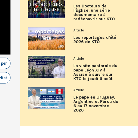
Les Docteurs de
l'Église, une série
documentaire à
redécouvrir sur KTO
Article
Les reportages d'été
2026 de KTO
Article
ager
La visite pastorale du
pape Léon XIV à
Assise à suivre sur
list
KTO le jeudi 6 août
Article
Le pape en Uruguay,
Argentine et Pérou du
6 au 17 novembre
2026