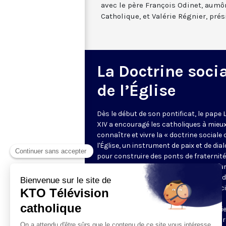
avec le père François Odinet, aumô
Catholique, et Valérie Régnier, pré
La Doctrine soci
de l’Église
Dès le début de son pontificat, le pape 
XIV a encouragé les catholiques à mieu
connaître et vivre la « doctrine sociale 
l'Église, un instrument de paix et de dia
pour construire des ponts de fraternité
universelle ». Chaque samedi à 19h15 su
Amaury Guillem reçoit des hommes et 
femmes qui incarnent les grands princ
de cette pensée sociale chrétienne et
donnent des points de repères essentie
pour agir. Un rendez-vous hebdomadair