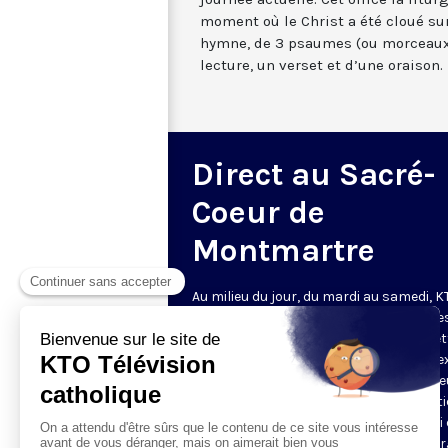
moment où le Christ a été cloué sur
hymne, de 3 psaumes (ou morceaux
lecture, un verset et d’une oraison.
Direct au Sacré-
Coeur de
Montmartre
Au milieu du jour, du mardi au samedi, 
diffuse l’office de Sexte des Bénédictine
Sacré-Coeur de Montmartre, depuis cet
basilique
. Comme son nom l’indique, se
est la prière chrétienne de la sixième h
du jour, selon le découpage romain ant
de la journée - ce qui correspond à midi
notre journée actuelle. Cet office la litur