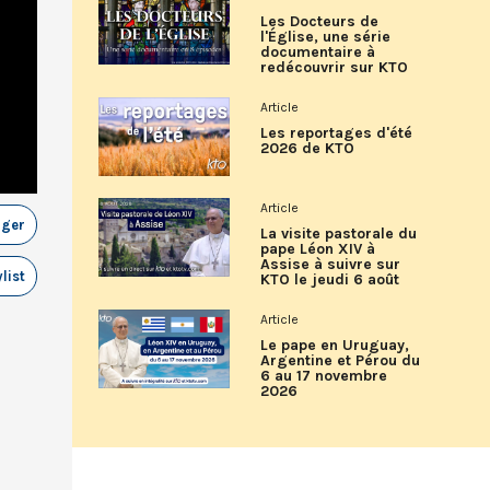
Les Docteurs de
l'Église, une série
documentaire à
redécouvrir sur KTO
Article
Les reportages d'été
2026 de KTO
Article
ager
La visite pastorale du
pape Léon XIV à
Assise à suivre sur
list
KTO le jeudi 6 août
Article
Le pape en Uruguay,
Argentine et Pérou du
6 au 17 novembre
2026