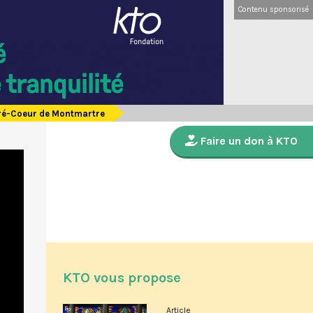
Contenu sponsorisé
cré-Coeur de Montmartre
Faire un don à KTO
KTO vous propose
Article