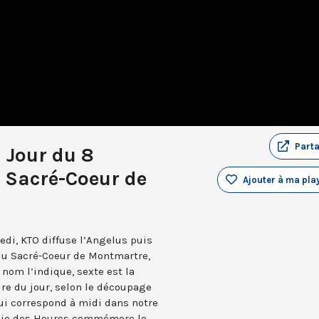
Part
u Jour du 8
 Sacré-Coeur de
Ajouter à ma play
edi, KTO diffuse l’Angelus puis
 du Sacré-Coeur de Montmartre,
nom l’indique, sexte est la
ure du jour, selon le découpage
qui correspond à midi dans notre
turgie des Heures commémore le