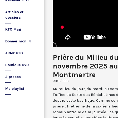
Recevoir KTO
Articles et
dossiers
KTO Mag
Donner mon IFI
Aider KTO
Prière du Milieu d
novembre 2025 au
Boutique DVD
Montmartre
A propos
08/11/2025
Au milieu du jour, du mardi au sam
Ma playlist
l’office de Sexte des Bénédictines
depuis cette basilique. Comme son 
prière chrétienne de la sixième he
romain antique de la journée - ce 
journée actuelle. Cet office la li