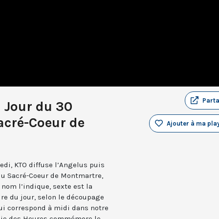
Part
u Jour du 30
acré-Coeur de
Ajouter à ma play
edi, KTO diffuse l’Angelus puis
 du Sacré-Coeur de Montmartre,
nom l’indique, sexte est la
ure du jour, selon le découpage
qui correspond à midi dans notre
turgie des Heures commémore le