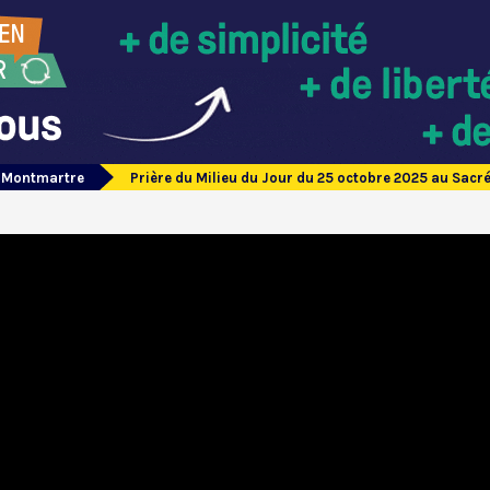
e Montmartre
Prière du Milieu du Jour du 25 octobre 2025 au Sac