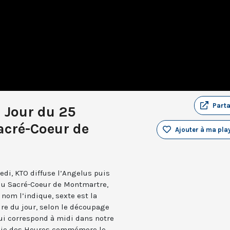
Part
u Jour du 25
acré-Coeur de
Ajouter à ma play
edi, KTO diffuse l’Angelus puis
 du Sacré-Coeur de Montmartre,
nom l’indique, sexte est la
ure du jour, selon le découpage
qui correspond à midi dans notre
turgie des Heures commémore le