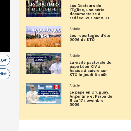
Les Docteurs de
l'Église, une série
documentaire à
redécouvrir sur KTO
Article
Les reportages d'été
2026 de KTO
Article
ager
La visite pastorale du
pape Léon XIV à
Assise à suivre sur
list
KTO le jeudi 6 août
Article
Le pape en Uruguay,
Argentine et Pérou du
6 au 17 novembre
2026