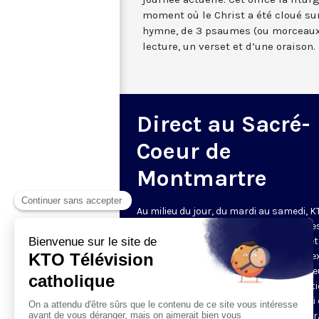
moment où le Christ a été cloué sur
hymne, de 3 psaumes (ou morceaux
lecture, un verset et d’une oraison.
Direct au Sacré-
Coeur de
Montmartre
Au milieu du jour, du mardi au samedi, 
diffuse l’office de Sexte des Bénédictine
Sacré-Coeur de Montmartre, depuis cet
basilique
. Comme son nom l’indique, se
est la prière chrétienne de la sixième h
du jour, selon le découpage romain ant
de la journée - ce qui correspond à midi
notre journée actuelle. Cet office la litur