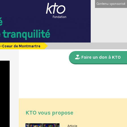
Contenu sponsorisé
ré-Coeur de Montmartre
Faire un don à KTO
KTO vous propose
Article