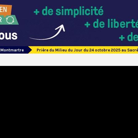
e Montmartre
Prière du Milieu du Jour du 24 octobre 2025 au Sac