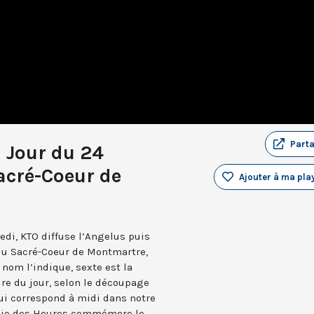
Part
u Jour du 24
acré-Coeur de
Ajouter à ma play
edi, KTO diffuse l’Angelus puis
 du Sacré-Coeur de Montmartre,
nom l’indique, sexte est la
ure du jour, selon le découpage
qui correspond à midi dans notre
turgie des Heures commémore le