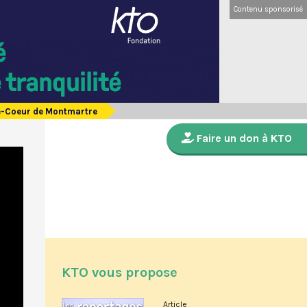
Contenu sponsorisé
ré-Coeur de Montmartre
Faire un don à KTO
KTO vous propose
Article