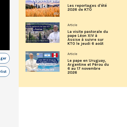
Les reportages d'été
2026 de KTO
Article
La visite pastorale du
pape Léon XIV à
Assise à suivre sur
KTO le jeudi 6 août
Article
ager
Le pape en Uruguay,
Argentine et Pérou du
6 au 17 novembre
list
2026