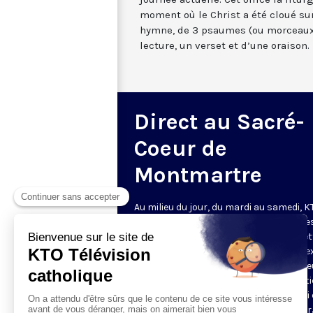
moment où le Christ a été cloué sur
hymne, de 3 psaumes (ou morceaux
lecture, un verset et d’une oraison.
Direct au Sacré-
Coeur de
Montmartre
Au milieu du jour, du mardi au samedi, 
diffuse l’office de Sexte des Bénédictine
Sacré-Coeur de Montmartre, depuis cet
basilique
. Comme son nom l’indique, se
est la prière chrétienne de la sixième h
du jour, selon le découpage romain ant
de la journée - ce qui correspond à midi
notre journée actuelle. Cet office la litur