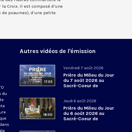
 la Croix. Il est composé d’une
 de psaumes), d’une petite
Autres vidéos de l'émission
Vendredi 7 août 2026
Prière du Milieu du Jour
du 7 août 2026 au
17:53
Sacré-Coeur de
KTO
Montmartre
s du
te
Jeudi 6 août 2026
xte
Prière du Milieu du Jour
eure
du 6 août 2026 au
18:00
ique
Sacré-Coeur de
Montmartre
 dans
gie