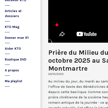
Recevoir KTO
Articles et
dossiers
KTO Mag
Donner mon IFI
Aider KTO
Prière du Milieu d
octobre 2025 au S
Boutique DVD
Montmartre
A propos
24/10/2025
Au milieu du jour, du mardi au sam
Ma playlist
l’office de Sexte des Bénédictines
depuis cette basilique. Comme son 
prière chrétienne de la sixième he
romain antique de la journée - ce 
journée actuelle. Cet office la li