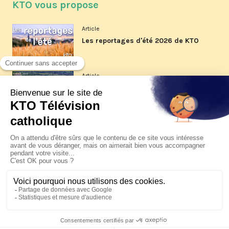
KTO vous propose
Article
Les reportages d'été 2026 de KTO
Article
La visite pastorale du pape Léon
XIV à Assise à suivre sur KTO le
jeudi 6 août
Article
Le pape en Uruguay, Argentine et
Pérou du 6 au 17 novembre 2026
© KTO 2026 —
Contact
—
Mentions légales