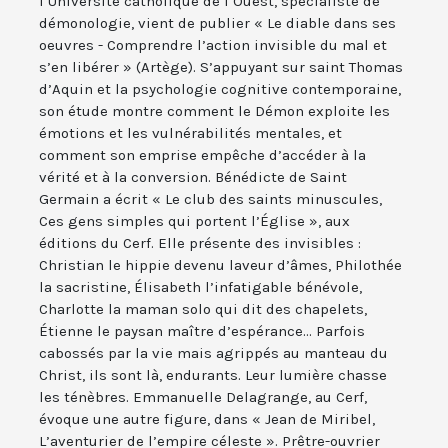
l’Université catholique de l’Ouest, spécialiste de
démonologie, vient de publier « Le diable dans ses
oeuvres - Comprendre l’action invisible du mal et
s’en libérer » (Artège). S’appuyant sur saint Thomas
d’Aquin et la psychologie cognitive contemporaine,
son étude montre comment le Démon exploite les
émotions et les vulnérabilités mentales, et
comment son emprise empêche d’accéder à la
vérité et à la conversion. Bénédicte de Saint
Germain a écrit « Le club des saints minuscules,
Ces gens simples qui portent l’Église », aux
éditions du Cerf. Elle présente des invisibles :
Christian le hippie devenu laveur d’âmes, Philothée
la sacristine, Élisabeth l’infatigable bénévole,
Charlotte la maman solo qui dit des chapelets,
Étienne le paysan maître d’espérance... Parfois
cabossés par la vie mais agrippés au manteau du
Christ, ils sont là, endurants. Leur lumière chasse
les ténèbres. Emmanuelle Delagrange, au Cerf,
évoque une autre figure, dans « Jean de Miribel,
L’aventurier de l’empire céleste ». Prêtre-ouvrier