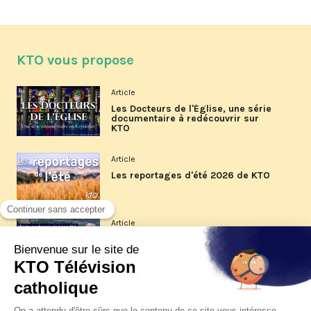
KTO vous propose
Article
Les Docteurs de l'Église, une série
documentaire à redécouvrir sur
KTO
Article
Les reportages d'été 2026 de KTO
Article
La visite pastorale du pape Léon
XIV à Assise à suivre sur KTO le
jeudi 6 août
Article
Le pape en Uruguay, Argentine et