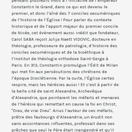
pendant plusieurs mois à l’initiative de l’empereur
Constantin le Grand, dans ce qui est devenu le
premier, et donc l’aîné des 7 conciles oecuméniques
de l’histoire de l’Église ! Pour parler du contexte
historique et de l’apport majeur du premier concile
de Nicée, cet évènement aussi inédit que fondateur,
Carol SABA reçoit Julija Naett VIDOVIC, docteure en
théologie, professeure de patrologie, d’histoire des
conciles oecuméniques et de la bioéthique à
l’Institut de théologie orthodoxe Saint-Serge à
Paris. En 313, Constantin promulgue l’Édit de Milan
qui met fin aux persécutions des chrétiens de
l’époque Dioclétienne. Par la suite, l’Église certes
respire, mais les hérésies aussi ! Et c’est à partir de
la belle cité de saint Alexandre, Archevêque
d’Alexandrie, que pointaient les méfaits et menaces
de l’hérésie qui remettait en cause la foi en Christ,
"Dieu, de vrai Dieu". Arius l’auteur de ces méfaits,
prêtre des faubourgs d’Alexandrie, un érudit non
sans accointances influentes, professait dans ses
prêches que seul le Père était inengendré et qu’il