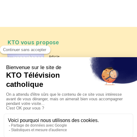
KTO vous propose
Article
Les reportages d'été 2026 de KTO
Article
La visite pastorale du pape Léon
XIV à Assise à suivre sur KTO le
jeudi 6 août
Article
Le pape en Uruguay, Argentine et
Pérou du 6 au 17 novembre 2026