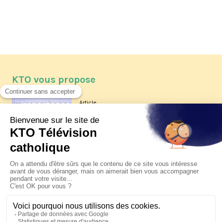
KTO vous propose
Article
Les reportages d'été 2026 de KTO
Article
La visite pastorale du pape Léon
XIV à Assise à suivre sur KTO le
jeudi 6 août
Article
Le pape en Uruguay, Argentine et
Pérou du 6 au 17 novembre 2026