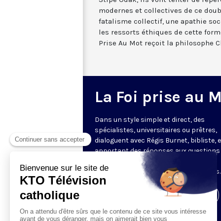
modernes et collectives de ce doubl
fatalisme collectif, une apathie so
les ressorts éthiques de cette forme
Prise Au Mot reçoit la philosophe C
La Foi prise au 
Dans un style simple et direct, des
spécialistes, universitaires ou prêtres,
dialoguent avec Régis Burnet, bibliste, 
apportant des réponses aux questions
nous pouvons nous poser sur la foi, la
liturgie, de grandes figures chrétiennes.
Visiter la page de l'émission