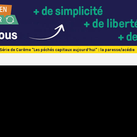
Série de Carême "Les péchés capitaux aujourd’hui" : la paresse/acédie