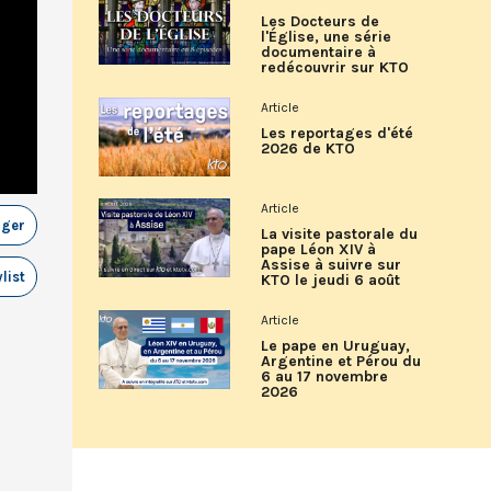
Les Docteurs de
l'Église, une série
documentaire à
redécouvrir sur KTO
Article
Les reportages d'été
2026 de KTO
Article
ager
La visite pastorale du
pape Léon XIV à
Assise à suivre sur
list
KTO le jeudi 6 août
Article
Le pape en Uruguay,
Argentine et Pérou du
6 au 17 novembre
2026