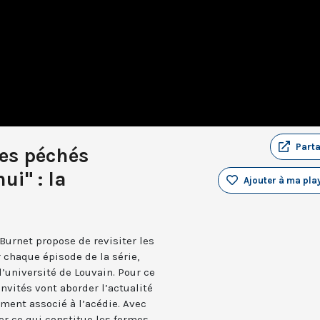
Part
es péchés
ui" : la
Ajouter à ma play
Burnet propose de revisiter les
 chaque épisode de la série,
l’université de Louvain. Pour ce
invités vont aborder l’actualité
ment associé à l’acédie. Avec
rer ce qui constitue les formes