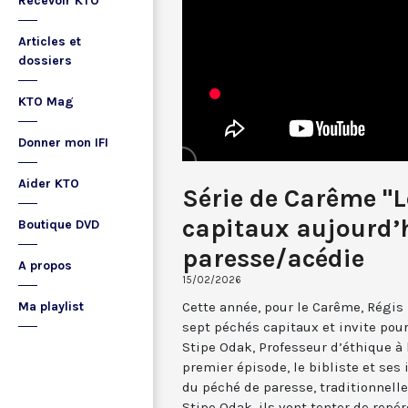
Recevoir KTO
Articles et
dossiers
KTO Mag
Donner mon IFI
Aider KTO
Série de Carême "L
capitaux aujourd’h
Boutique DVD
paresse/acédie
A propos
15/02/2026
Cette année, pour le Carême, Régis 
Ma playlist
sept péchés capitaux et invite pour
Stipe Odak, Professeur d’éthique à 
premier épisode, le bibliste et ses 
du péché de paresse, traditionnelle
Stipe Odak, ils vont tenter de repé