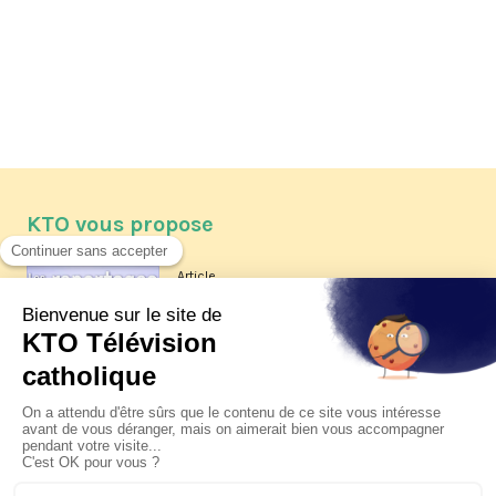
KTO vous propose
Article
Les reportages d'été 2026 de KTO
Article
La visite pastorale du pape Léon
XIV à Assise à suivre sur KTO le
jeudi 6 août
Article