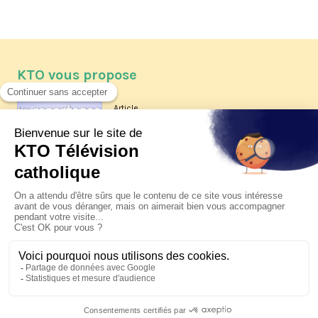
KTO vous propose
Article
Les reportages d'été 2026 de KTO
Article
La visite pastorale du pape Léon
XIV à Assise à suivre sur KTO le
jeudi 6 août
Article
Le pape en Uruguay, Argentine et
Pérou du 6 au 17 novembre 2026