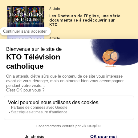
Article
Les Docteurs de l'Église, une série
documentaire à redécouvrir sur
KTO
Article
Les reportages d'été 2026 de KTO
Article
La visite pastorale du pape Léon
XIV à Assise à suivre sur KTO le
jeudi 6 août
Article
Le pape en Uruguay, Argentine et
Pérou du 6 au 17 novembre 2026