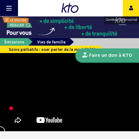
Contenu sponsorisé
Émissions
Vies de famille
Soins palliatifs : oser parler de la mort (3/3)
Faire un don à KTO