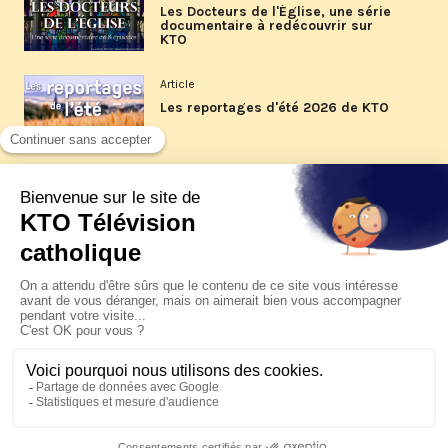
Les Docteurs de l'Église, une série
documentaire à redécouvrir sur
KTO
Article
Les reportages d'été 2026 de KTO
Article
La visite pastorale du pape Léon
XIV à Assise à suivre sur KTO le
jeudi 6 août
Article
Le pape en Uruguay, Argentine et
Pérou du 6 au 17 novembre 2026
© KTO 2026 —
Contact
—
Mentions légales