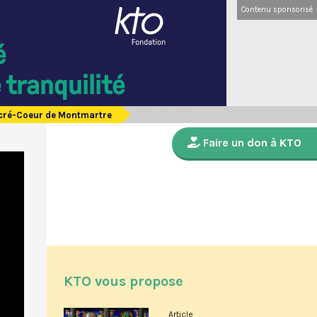
Contenu sponsorisé
Sacré-Coeur de Montmartre
Faire un don à KTO
KTO vous propose
Article