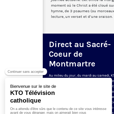
moment où le Christ a été cloué sur
hymne, de 3 psaumes (ou morceaux
lecture, un verset et d’une oraison.
Direct au Sacré-
Coeur de
Montmartre
Au milieu du jour, du mardi au samedi, 
diffuse l’office de Sexte des Bénédictine
Sacré-Coeur de Montmartre, depuis cet
basilique
. Comme son nom l’indique, se
est la prière chrétienne de la sixième h
du jour, selon le découpage romain ant
de la journée - ce qui correspond à midi
notre journée actuelle. Cet office la litur