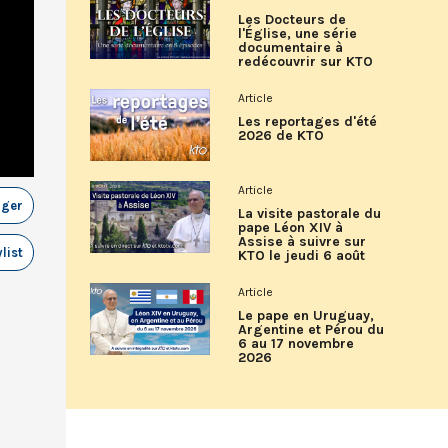
Les Docteurs de
l'Église, une série
documentaire à
redécouvrir sur KTO
Article
Les reportages d'été
2026 de KTO
Article
ager
La visite pastorale du
pape Léon XIV à
Assise à suivre sur
list
KTO le jeudi 6 août
Article
Le pape en Uruguay,
Argentine et Pérou du
6 au 17 novembre
2026