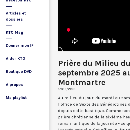
Recevoir KTO
Articles et
dossiers
KTO Mag
Donner mon IFI
Aider KTO
Prière du Milieu du
septembre 2025 au
Boutique DVD
Montmartre
A propos
17/09/2025
Au milieu du jour, du mardi au sam
Ma playlist
l’office de Sexte des Bénédictines
depuis cette basilique. Comme son 
prière chrétienne de la sixième he
romain antique de la journée - ce 
journée actuelle. Cet office la li