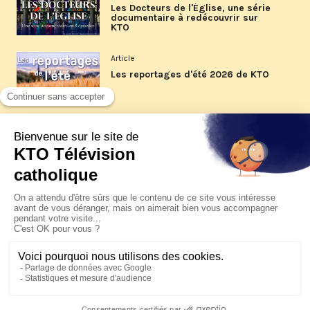
Les Docteurs de l'Église, une série
documentaire à redécouvrir sur
KTO
Article
Les reportages d'été 2026 de KTO
Article
La visite pastorale du pape Léon
XIV à Assise à suivre sur KTO le
jeudi 6 août
Article
Le pape en Uruguay, Argentine et
Pérou du 6 au 17 novembre 2026
© KTO 2026 —
Contact
—
Mentions légales