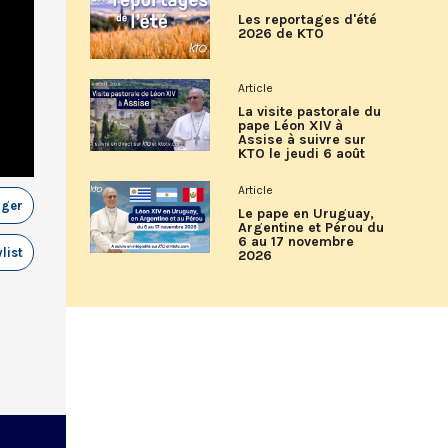
Les reportages d'été
2026 de KTO
Article
La visite pastorale du
pape Léon XIV à
Assise à suivre sur
KTO le jeudi 6 août
Article
ager
Le pape en Uruguay,
Argentine et Pérou du
6 au 17 novembre
list
2026