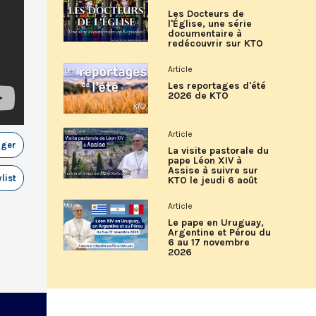
Les Docteurs de
l'Église, une série
documentaire à
redécouvrir sur KTO
Article
Les reportages d'été
2026 de KTO
Article
ager
La visite pastorale du
pape Léon XIV à
Assise à suivre sur
list
KTO le jeudi 6 août
Article
Le pape en Uruguay,
Argentine et Pérou du
6 au 17 novembre
2026