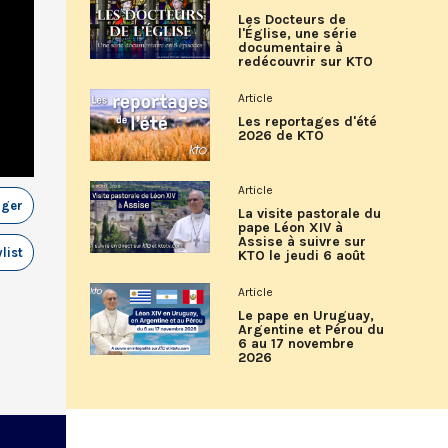
Les Docteurs de
l'Église, une série
documentaire à
redécouvrir sur KTO
Article
Les reportages d'été
2026 de KTO
Article
ager
La visite pastorale du
pape Léon XIV à
Assise à suivre sur
list
KTO le jeudi 6 août
Article
Le pape en Uruguay,
Argentine et Pérou du
6 au 17 novembre
2026