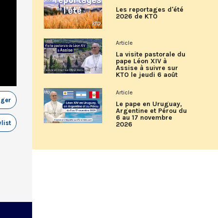
Les reportages d'été
2026 de KTO
Article
La visite pastorale du
pape Léon XIV à
Assise à suivre sur
KTO le jeudi 6 août
Article
ager
Le pape en Uruguay,
Argentine et Pérou du
6 au 17 novembre
list
2026