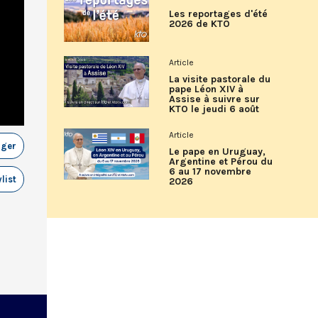
Les reportages d'été
2026 de KTO
Article
La visite pastorale du
pape Léon XIV à
Assise à suivre sur
KTO le jeudi 6 août
Article
ager
Le pape en Uruguay,
Argentine et Pérou du
6 au 17 novembre
list
2026