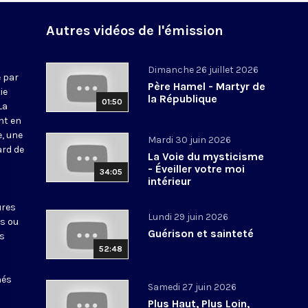
Autres vidéos de l'émission
Dimanche 26 juillet 2026
 par
Père Hamel - Martyr de
ie
la République
01:50
La
nt en
e, une
Mardi 30 juin 2026
ard de
La Voie du mysticisme
- Éveiller votre moi
34:05
intérieur
ures
Lundi 29 juin 2026
ts ou
Guérison et sainteté
es
52:48
nés
Samedi 27 juin 2026
Plus Haut, Plus Loin,