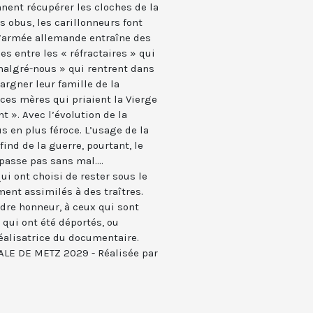
nnent récupérer les cloches de la
s obus, les carillonneurs font
l’armée allemande entraîne des
s entre les « réfractaires » qui
 malgré-nous » qui rentrent dans
argner leur famille de la
 ces mères qui priaient la Vierge
t ». Avec l’évolution de la
s en plus féroce. L’usage de la
 find de la guerre, pourtant, le
passe pas sans mal....
ui ont choisi de rester sous le
ment assimilés à des traîtres.
ndre honneur, à ceux qui sont
x qui ont été déportés, ou
réalisatrice du documentaire.
LE DE METZ 2029 - Réalisée par