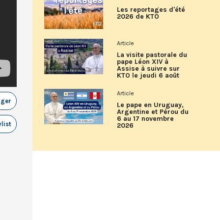
Les reportages d'été
2026 de KTO
Article
La visite pastorale du
pape Léon XIV à
Assise à suivre sur
KTO le jeudi 6 août
Article
ager
Le pape en Uruguay,
Argentine et Pérou du
6 au 17 novembre
list
2026