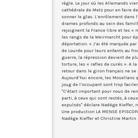
règle. Le jour où les Allemands vie
cathédrale de Metz pour en faire de
sonner le glas. L’enrôlement dans 
drames profonds au sein des famille
rejoignent la France libre et les «
les rangs de la Weirmarcht pour ép
déportation. « J’ai été marquée par
de Lourde pour leurs enfants au fron
guerre, la répression devient de plu
torture, les « rafles de curés ». A la
retour dans le giron français ne se 
Aujourd’hui encore, les Mosellans q
joug de l’occupant sont trop facile
"C’était important pour nous de re
parti, à ceux qui sont restés, à ceu
expulsés" déclare Nadège Kieffer, 
Une production LA MENSE EPISCOPA
Nadège Kieffer et Christine Martin