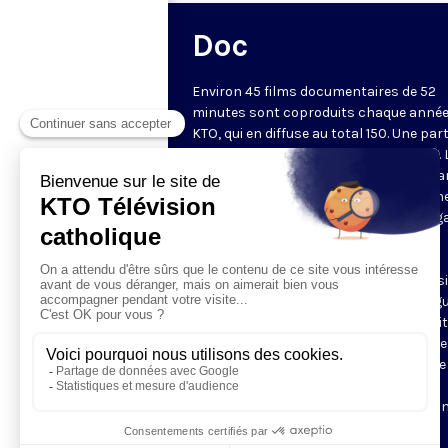
Doc
Environ 45 films documentaires de 52
minutes sont coproduits chaque année
KTO, qui en diffuse au total 150. Une part
d'entre eux est disponible sur Internet. 
chaîne privilégie des documents metta
valeur une vision chrétienne de l'homm
lecture des questions de société au reg
la doctrine sociale de l'Église, une
(re)découverte du patrimoine culturel
chrétien. Les documentaires sont aussi
l'occasion de découvrir des grandes fig
du christianisme, à travers des portrai
des récits, et de partir à la rencontre d
communautés chrétiennes à travers le
monde. Ces films sont régulièrement
remarqués dans la presse et sélection
dans les festivals.